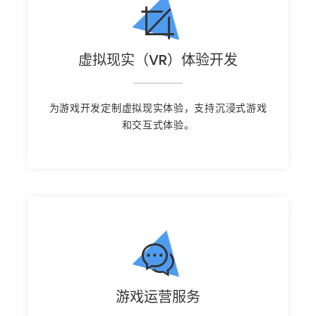
虚拟现实（VR）体验开发
为游戏开发定制虚拟现实体验，支持沉浸式游戏
和交互式体验。
游戏运营服务