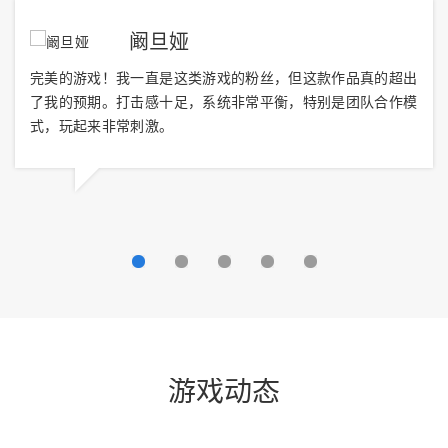
阚旦娅
完美的游戏！我一直是这类游戏的粉丝，但这款作品真的超出
了我的预期。打击感十足，系统非常平衡，特别是团队合作模
式，玩起来非常刺激。
游戏动态