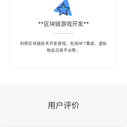
**区块链游戏开发**
利用区块链技术开发游戏，包括NFT集成、虚拟
物品交易平台等；
用户评价