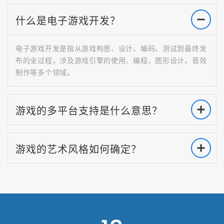
什么是电子游戏开发？
电子游戏开发是指从游戏构思、设计、编码、测试到最终发
布的全过程，涉及游戏引擎的使用、编程、图形设计、音效
制作等多个领域。
游戏的多平台支持是什么意思？
游戏的艺术风格如何确定？