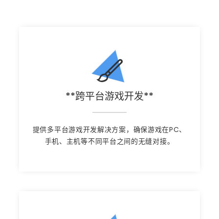
**跨平台游戏开发**
提供多平台游戏开发解决方案，确保游戏在PC、
手机、主机等不同平台之间的无缝对接。