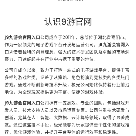
认识9游官网
j9九游会官网入口
公司成立于2011年，总部位于湖北省枣阳市。
作为一家领先的电子游戏平台开发与运营公司，
j9九游会官网入
口
凭借着独特的创意理念、强大的技术研发团队及卓越的市场洞
察力，迅速崛起并在行业中占据了重要的地位。
公司自成立以来，致力于打造一站式的电子游戏平台，提供丰富
多样的游戏种类，涵盖了从策略、角色扮演到竞技类的各类热门
游戏。通过不断创新与技术升级，极光公司始终保持着行业前沿
地位，为全球玩家提供更为丰富、便捷的游戏体验。
j9九游会官网入口
公司拥有一支高效、专业的团队，包括游戏开
发人员、技术支持人员以及市场运营专家。公司注重技术研发与
创新，尤其在人工智能、大数据、云计算等领域，取得了显著成
就。通过这些技术手段，极光能够为玩家提供更个性化的游戏推
荐，优化游戏体验，并提升平台整体的运行效率和稳定性。