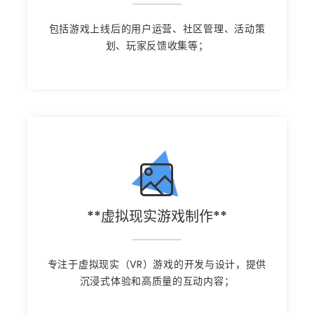
包括游戏上线后的用户运营、社区管理、活动策
划、玩家反馈收集等；
**虚拟现实游戏制作**
专注于虚拟现实（VR）游戏的开发与设计，提供
沉浸式体验和高质量的互动内容；